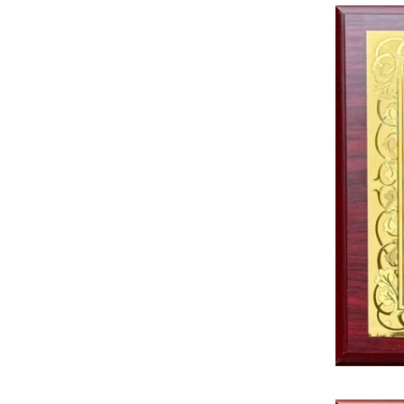
整产业链。
【详情】
商会机构
活动专栏
优秀学子
从“制造”到“智造”—— 外企见证中国先进制造
外交部：坚决反对美方滥用国家力量无理打压
上半年产业创新活力进一步激发
上半年我国服务进出口总额实现较快增长
上半年我国服务出口增长17.6%