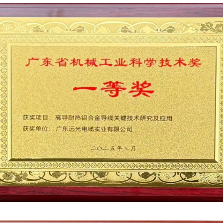
Qingyuan，英文缩写是MIAQ。 第二条 本
分会机构
活动视频
会员企业
的企业、个人和相关单位自愿结成的地方行业性
2026-08-06
业水平不断提升
2026-08-06
日期：
中国企业
2026-08-06
2026-08-06
日期：
2026-08-06