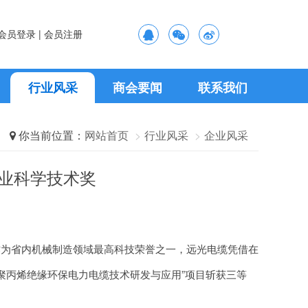
会员登录 |
会员注册
行业风采
商会要闻
联系我们
你当前位置：
网站首页
行业风采
企业风采
业科学技术奖
2026-08-06
外企见证中国先进制造业水平不断提升
国家新闻出版署、人力资源社会保障部有关部门负责人就《新闻记者职业资格考试办法》和《新闻记者职业资格考试实施细则》答记者问
 2023-01-10
2026-08-06
用国家力量无理打压中国企业
2026-08-06
步激发
人社部、工信部、国资委启动实施制造业技能根基工程
作为省内机械制造领域最高科技荣誉之一，远光电缆凭借在
2026-08-06
额实现较快增长
 2022-07-05
聚丙烯绝缘环保电力电缆技术研发与应用”项目斩获三等
2026-08-06
.6%
Industry Association Of