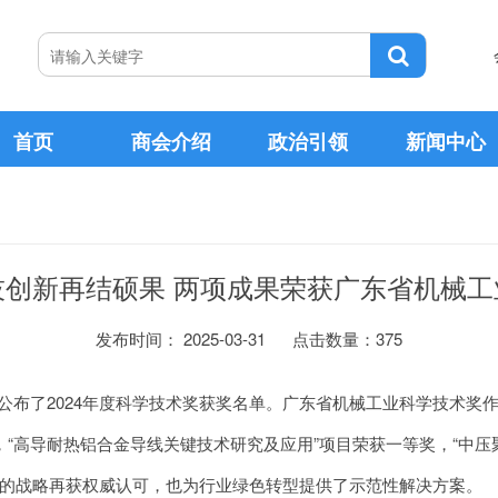
首页
商会介绍
政治引领
新闻中心
协会领导
政策文件
新闻公告
协会文化
技创新再结硕果 两项成果荣获广东省机械工
2026-07-24
2023-03-22
知
告
从“制造”到“智造”—— 
会长
杨舜
广东首批！清远首家！清远市金属行业商会成功入选广东省内外贸一体化综合服务平台
2026-07-14
2022-12-16
日期：
结果公示
外交部：坚决反对美方滥
发布时间： 2025-03-31
点击数量：
375
秘书长
王思幸
2026-07-10
2022-07-03
的通知
关于清远有色金属加工产业集群数字化转型项目参与意向调查的公示
上半年产业创新活力进一
了2024年度科学技术奖获奖名单。广东省机械工业科学技术奖
社会组织荣誉称号
协会章程
2026-06-18
2022-05-17
规划》的通知
上半年我国服务进出口总
日期：
“高导耐热铝合金导线关键技术研究及应用”项目荣获一等奖，“中压
2026-06-09
2022-04-03
”规划》的通知
告
上半年我国服务出口增长17
的战略再获权威认可，也为行业绿色转型提供了示范性解决方案。
第一条 本会的名称是清远市金属行业商会，英文译名是Metal 