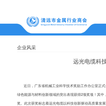
商会简介
书记讲话
协会动态
协会风采
企业风采
远光电缆科
清远市金属行业商会成立于2003年4月26日，是依
关于印发《可再生能源发展“十五五”规划》的通
清远市金属行业商会2022年度财务报表审计报
照国家法律法规成立的自律性、非营利性的经济类
日期： 2026-03-02
国务院关于《扩大消费“十五五”规划》的批复
清远市金属行业商会第十批会员企业信用评价
社会团体。一直坚持服务为先、维护行业利益、推
国务院关于印发《“十五五” 碳达峰行动方案》
近日，广东省机械工业科学技术奖励工作办公室正式公布
我商会继续荣获5A级
动改革创新、促进产业升级，不遗余力推动产业发
国务院关于印发《实施就业优先战略 “十五五”
清远市金属行业商会会费收费标准
日期： 2024-04-09
绿色能源与材料创新领域的突出表现获得2项奖项！其中，
展，目前共有会员单位170多家，已覆盖金属进口
国务院关于印发《现代化应急体系建设 “十五五
清远市金属行业商会2021年度财务报表审计报
奖。此次获奖标志着远光电缆以科技创新驱动高质量发展
——拆解——初加工——深加工——终端产品的完