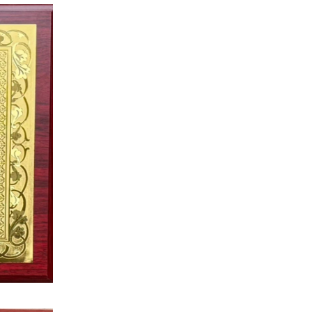
会的性质：本会是由清远市范围内从事再生金属行业
社团，是非营利性社会组织。
【详情】
清远楚江年产9万吨高精密度紫铜带箔项目开工建设
 2026-07-30
市人大常委会开展全市经济运行监督及市八届人大六次会议代表建议重点督办 聚力推动清远铜产业高端化集群化数字化发展
 2026-07-24