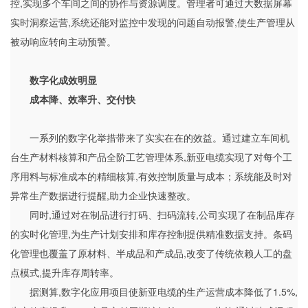
控,实现多个车间之间的协作与资源调度。管理者可通过大数据屏幕
实时洞察运营,系统还能对监控中发现的问题自动报警,使生产管理从
被动响应转向主动预警。
数字化成效明显
成本降、效率升、交付快
一系列的数字化举措带来了实实在在的效益。通过建立车间机
台生产材料核算和产品全阶工艺管理体系,新亚电缆实现了对每个工
序用料与标准成本的精细核算,有效控制质量与成本；系统能及时对
异常生产数据进行提醒,助力企业快速整改。
同时,通过对在制品进行打码、扫码流转,公司实现了在制品库存
的实时化管理,为生产计划安排和库存控制提供精准数据支持。条码
化管理也覆盖了原材料、半成品和产成品,改变了传统依赖人工的盘
点模式,提升库存周转率。
据测算,数字化应用项目使新亚电缆的生产运营成本降低了1.5%,