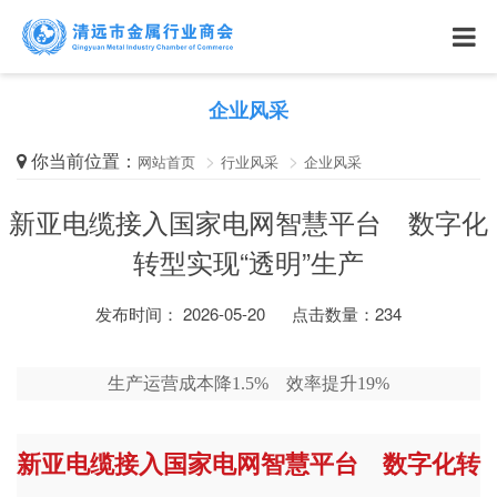
企业风采
你当前位置：
网站首页
行业风采
企业风采
新亚电缆接入国家电网智慧平台 数字化
转型实现“透明”生产
发布时间： 2026-05-20
点击数量：
234
生产运营成本降1.5% 效率提升19%
新亚电缆接入国家电网智慧平台 数字化转